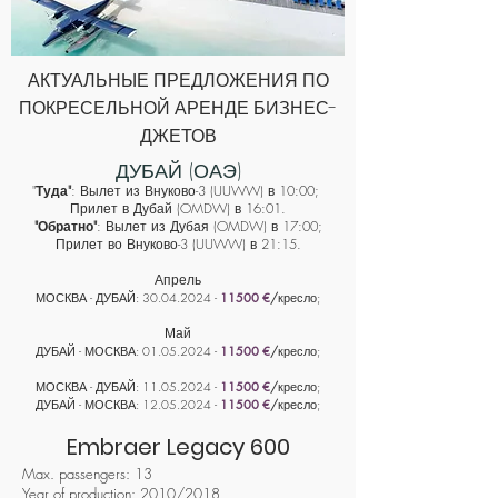
АКТУАЛЬНЫЕ ПРЕДЛОЖЕНИЯ ПО
ПОКРЕСЕЛЬНОЙ АРЕНДЕ БИЗНЕС-
ДЖЕТОВ
ДУБАЙ (ОАЭ)
"
Туда"
: Вылет из Внуково-3 (UUWW) в 10:00;
Прилет в Дубай (OMDW) в 16:01.
"Обратно"
: Вылет из Дубая (OMDW) в 17:00;
Прилет во Внуково-3 (UUWW) в 21:15.
Апрель
МОСКВА - ДУБАЙ:
30
.04
.2024 -
11500 €
/
кресло;
Май
ДУБАЙ - МОСКВА:
01.05
.2024 -
1
15
00 €
/
кресло;
МОСКВА - ДУБАЙ:
11
.05
.2024 -
11500 €
/
кресло;
ДУБАЙ - МОСКВА:
12.05
.2024 -
1
15
00 €
/
кресло;
Embraer Legacy 600
Max. passengers: 13
Year of production: 2010/2018