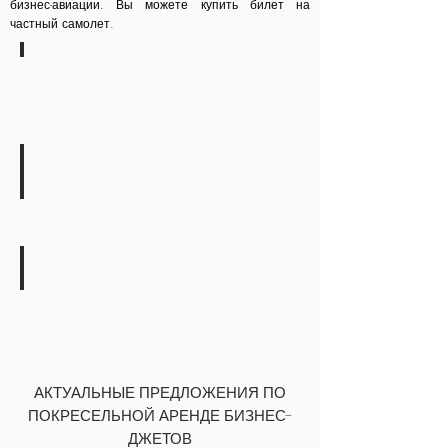
бизнес-авиации. Вы можете купить билет на
частный самолет.
ПИЗА / ИТАЛИЯ
от
12.000
EUR/
кресло
ОЛЬБИЯ / ИТАЛИЯ
от
13.000
EUR/
кресло
НИЦЦА / ФРАНЦИЯ
от
12.000
EUR/
кресло
АКТУАЛЬНЫЕ ПРЕДЛОЖЕНИЯ ПО
ПОКРЕСЕЛЬНОЙ АРЕНДЕ БИЗНЕС-
ДЖЕТОВ