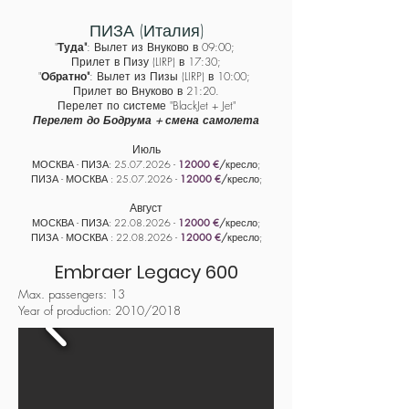
ПИЗА (Италия)
"
Туда"
: Вылет из Внуково
в 09:00;
Прилет в Пизу (​LIRP) в 17:30;
"
Обратно"
: Вылет из Пизы (LIRP) в 10:00;
Прилет во Внуково в 21:20.
Перелет по системе "BlackJet + Jet"
Перелет до Бодрума + смена самолета
Июль
МОСКВА - ПИЗА:
25
.07
.
2026 -
120
00 €
/
кресло;
ПИЗА - МОСКВА :
25
.07
.
2026 -
120
00 €
/
кресло;
Август
МОСКВА - ПИЗА:
22
.08
.
2026 -
120
00 €
/
кресло;
ПИЗА - МОСКВА :
22
.08
.
2026 -
120
00 €
/
кресло;
Embraer Legacy 600
Max. passengers: 13
Year of production: 2010/2018