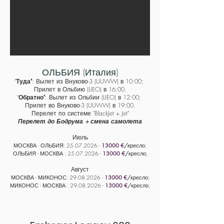
ОЛЬБИЯ (Италия)
"
Туда"
: Вылет из Внуково-3 (UUWW) в 10:00;
Прилет в Ольбию (​LIEO) в 16:00.
"
Обратно"
: Вылет из Ольбии (​LIEO) в 12:00;
Прилет во Внуково-3 (UUWW) в 19:00.
Перелет по системе "BlackJet + Jet"
Перелет до Бодрума + смена самолета
Июль
МОСКВА - ОЛЬБИЯ:
25
.07
.
2026 -
130
00 €
/
кресло;
ОЛЬБИЯ
- МОСКВА :
25
.07
.2026 -
130
00 €
/
кресло;
Август
МОСКВА - МИКОНОС:
29
.08
.2026 -
130
00 €
/
кресло;
МИКОНОС - МОСКВА :
29
.08
.2026 -
130
00 €
/
кресло;