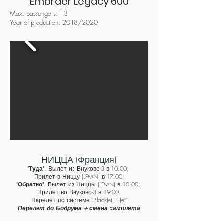
Embraer Legacy 600
Max. passengers: 13
Year of production: 2018/2020
НИЦЦА (Франция)
"
Туда"
: Вы
лет из Внуково-3 в 10:00;
Прилет в Ниццу (​LFMN) в 17
:00;
"
Обратно"
: Вылет из Ниццы (LFMN) в 10:00;
Прилет во Внуково-3 в 19:00.
Перелет по системе "BlackJet + Jet"
Перелет до Бодрума + смена самолета