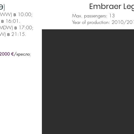
Embraer Le
Э)
UUWW) в 10:00;
Max. passengers: 13
в 16:01.
Year of production: 2010/20
OMDW) в 17:00;
W) в 21:15.
20
00 €
/
кресло;