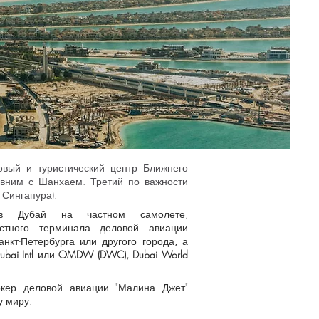
вый и туристический центр Ближнего
авним с Шанхаем. Третий по важности
 Сингапура).
в Дубай на частном самолете,
стного терминала деловой авиации
анкт-Петербурга или другого города
,
а
bai Intl
или
OMDW (DWC), Dubai World
окер деловой авиации "Малина Джет"
у миру.