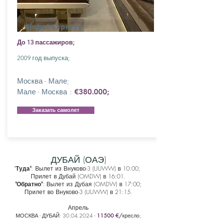
Global Express
До 13 пассажиров;
2009 год выпуска;
Москва - Мале;
Мале - Москва :
€380.000;
Заказать самолет
ДУБАЙ (ОАЭ)
"
Туда"
: Вылет из Внуково-3 (UUWW) в 10:00;
Прилет в Дубай (OMDW) в 16:01.
"Обратно"
: Вылет из Дубая (OMDW) в 17:00;
Прилет во Внуково-3 (UUWW) в 21:15.
Апрель
МОСКВА - ДУБАЙ:
30
.04
.2024 -
11500 €
/
кресло;