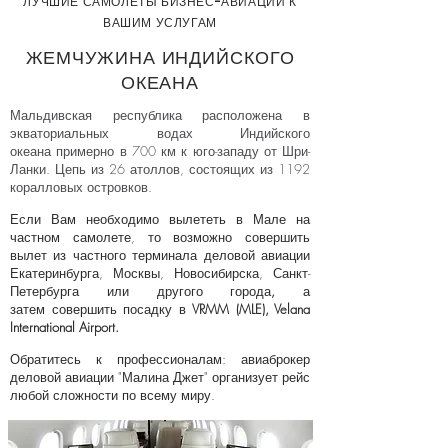
ЛУЧШИЕ САМОЛЕТЫ БИЗНЕС-АВИАЦИИ К
ВАШИМ УСЛУГАМ
ЖЕМЧУЖИНА ИНДИЙСКОГО
ОКЕАНА
Мальдивская республика расположена в
экваториальных водах Индийского
океана примерно в 700 км к юго-западу от Шри-
Ланки. Цепь из 26 атоллов, состоящих из 1192
коралловых островков.
Если Вам необходимо вылететь в Мале на
частном самолете, то возможно совершить
вылет из частного терминала деловой авиации
Екатеринбурга, Москвы, Новосибирска, Санкт-
Петербурга или другого города
,
а
затем
совершить посадку в
VRMM (MLE), Velana
International Airport.
Обратитесь к профессионалам: авиаброкер
деловой авиации "Малина Джет" организует рейс
любой сложности по всему миру.