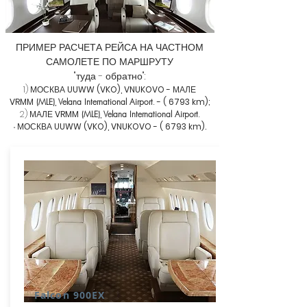
ПРИМЕР РАСЧЕТА РЕЙСА НА ЧАСТНОМ
САМОЛЕТЕ ПО МАРШРУТУ
"туда - обратно":
1) МОСКВА
UUWW (VKO), VNUKOVO -
МАЛЕ
VRMM
(MLE)
,
Velana International Airport
-
( 6793 km);
.
2)
МАЛЕ
VRMM
(MLE)
,
Velana International Airport
.
МОСКВА
UUWW (VKO), VNUKOVO -
( 6793 km).
-
Falcon 900EX