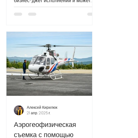
бизнес-джет исполнении и может
быть трансформирован в грузовой.
Самолет находится в Российской
Федерации; готов к осмотру. Год
производства: 1997 Количество
пассажиров: до 12 Дальность полета:
4 000 км Крейсерская скорость: 600
км/ч Налет: 4 963 ч. Посадки/циклы: 3
304 Цена: 7 млн. USD Грузовая рампа
в рабочем состоянии. Ресурсная
справка и коммерческое
предложение высылаются по
запросу. #Грузовой_самолет_купить
#АН72 #
Алексей Кирилюк
21 апр. 2025 г.
Аэрогеофизическая
съемка с помощью