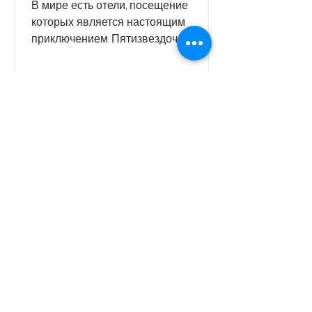
В мире есть отели, посещение
которых является настоящим
приключением. Пятизвездочный
отель Everest View несомненно
входит в их число....
Вы можете помочь нам стать
лучше.
Пожалуйста, ответьте на опрос ниже:
Вы когда-нибудь пользовались